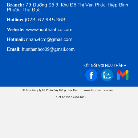
79 Đường Số 9, Khu Đô Thị Vạn Phúc, Hiệp Bình
Branch:
Phước, Thủ Đức
(028) 62 945 368
Hotline:
www.huuthanhco.com
Website:
nhan.vlcm@gmail.com
Hotmail:
Email:
huuthanhco09@gmail.com
KẾT NỐI VỚI HỮU THÀNH
© 2017 Công Ty Cổ Phần Xây Dựng Hữu Thành - www.huuthanhco.com
Thiết Kế Web Gió Chiều