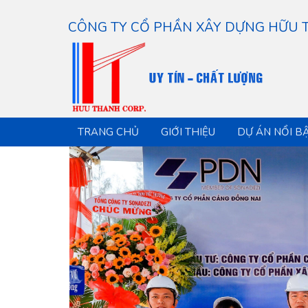
 handle handbag, which has been a company mainstay. They last fo
CÔNG TY CỔ PHẦN XÂY DỰNG HỮU
TRANG CHỦ
GIỚI THIỆU
DỰ ÁN NỔI B