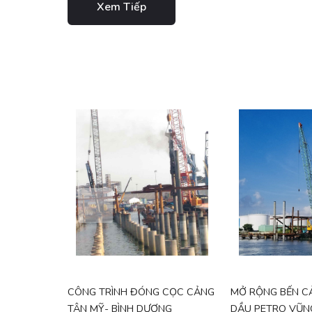
Xem Tiếp
CÔNG TRÌNH ĐÓNG CỌC CẢNG
MỞ RỘNG BẾN C
TÂN MỸ- BÌNH DƯƠNG
DẦU PETRO VŨN