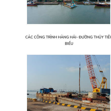
CÁC CÔNG TRÌNH HÀNG HẢI- ĐƯỜNG THỦY TIÊ
BIỂU