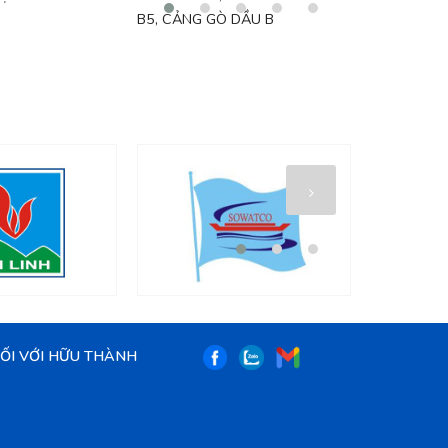
B5, CẢNG GÒ DẦU B
XUYÊN
NỐI VỚI HỮU THÀNH