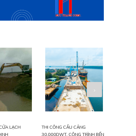
 CỬA LẠCH
THI CÔNG CẦU CẢNG
THI CÔNG 
ỊNH
30.000DWT, CÔNG TRÌNH BẾN
BẾN 20.00