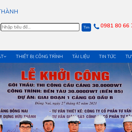
r years. Vuitton as a label has been around for decades and that
 THÀNH
0981 80 66 
ẬT
THIẾT BỊ CÔNG TRÌNH
TÀI LIỆU
TIN TỨC
TU