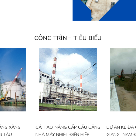
CÔNG TRÌNH TIÊU BIỂU
ẢNG XĂNG
CẢI TẠO, NÂNG CẤP CẦU CẢNG
DỰ ÁN KÈ ĐÁ
G TÀU
NHÀ MÁY NHIỆT ĐIỆN HIỆP
GIANG- NAM Đ