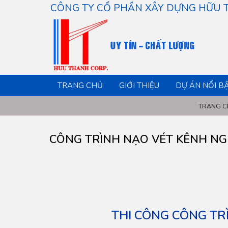
CÔNG TY CỔ PHẦN XÂY DỰNG HỮU
TRANG CHỦ
GIỚI THIỆU
DỰ ÁN NỔI B
TRANG C
CÔNG TRÌNH NẠO VÉT KÊNH NG
THI CÔNG CÔNG TR