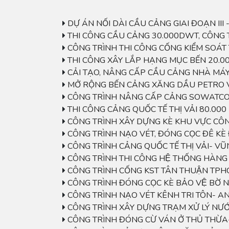
DỰ ÁN NỐI DÀI CẦU CẢNG GIAI ĐOẠN III
THI CÔNG CẦU CẢNG 30.000DWT, CÔNG 
CÔNG TRÌNH THI CÔNG CỐNG KIỂM SOÁT
THI CÔNG XÂY LẮP HẠNG MỤC BẾN 20.
CẢI TẠO, NÂNG CẤP CẦU CẢNG NHÀ MÁY
MỞ RỘNG BẾN CẢNG XĂNG DẦU PETRO 
CÔNG TRÌNH NÂNG CẤP CẢNG SOWATCO
THI CÔNG CẢNG QUỐC TẾ THỊ VẢI 80.00
CÔNG TRÌNH XÂY DỰNG KÈ KHU VỰC CÔNG
CÔNG TRÌNH NẠO VÉT, ĐÓNG CỌC ĐÊ KÈ
CÔNG TRÌNH CẢNG QUỐC TẾ THỊ VẢI- V
CÔNG TRÌNH THI CÔNG HỆ THỐNG HÀNG HA
CÔNG TRÌNH CỐNG KST TÂN THUẬN TP
CÔNG TRÌNH ĐÓNG CỌC KÈ BẢO VỆ BỜ N
CÔNG TRÌNH NẠO VÉT KÊNH TRI TÔN- A
CÔNG TRÌNH XÂY DỰNG TRẠM XỬ LÝ NƯ
CÔNG TRÌNH ĐÓNG CỪ VÁN Ở THỦ THỪ