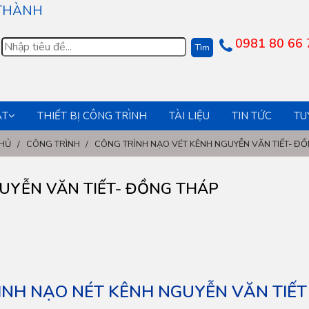
 THÀNH
0981 80 66 
ẬT
THIẾT BỊ CÔNG TRÌNH
TÀI LIỆU
TIN TỨC
TU
HỦ
/
CÔNG TRÌNH
/
CÔNG TRÌNH NẠO VÉT KÊNH NGUYỄN VĂN TIẾT- ĐÔ
UYỄN VĂN TIẾT- ĐỒNG THÁP
ÌNH NẠO NÉT KÊNH NGUYỄN VĂN TIẾT