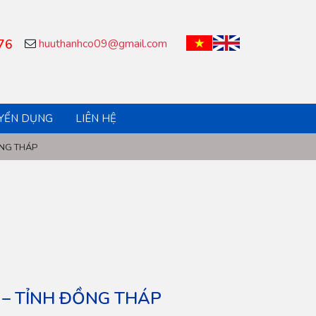
76
huuthanhco09@gmail.com
YỂN DỤNG
LIÊN HỆ
̀NG THÁP
 – TỈNH ĐỒNG THÁP