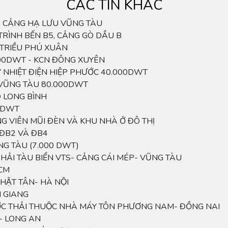
CÁC TIN KHÁC
 - CẢNG HẠ LƯU VŨNG TÀU
TRÌNH BẾN B5, CẢNG GÒ DẦU B
 TRIỀU PHÚ XUÂN
000DWT - KCN ĐÔNG XUYÊN
 NHIỆT ĐIỆN HIỆP PHƯỚC 40.000DWT
VŨNG TÀU 80.000DWT
 LONG BÌNH
0 DWT
 VIÊN MŨI ĐÈN VÀ KHU NHÀ Ở ĐÔ THỊ
 ĐB2 VÀ ĐB4
ŨNG TÀU (7.000 DWT)
̉I TÀU BIỂN VTS- CẢNG CÁI MÉP- VŨNG TÀU
HCM
HẬT TÂN- HÀ NỘI
N GIANG
ỚC THẢI THUỘC NHÀ MÁY TÔN PHƯƠNG NAM- ĐỒNG NAI
A- LONG AN