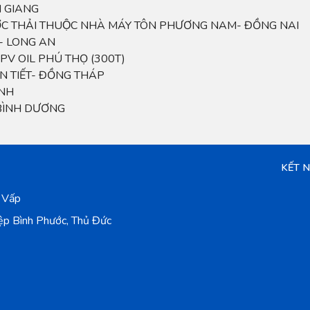
N GIANG
ỚC THẢI THUỘC NHÀ MÁY TÔN PHƯƠNG NAM- ĐỒNG NAI
A- LONG AN
PV OIL PHÚ THỌ (300T)
 TIẾT- ĐỒNG THÁP
̣NH
 BÌNH DƯƠNG
KẾT 
 Vấp
ệp Bình Phước, Thủ Đức