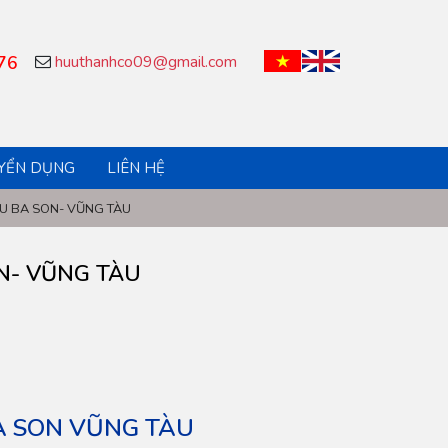
76
huuthanhco09@gmail.com
YỂN DỤNG
LIÊN HỆ
̀U BA SON- VŨNG TÀU
N- VŨNG TÀU
A SON
VŨNG TÀU