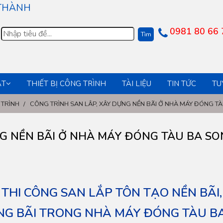
 THÀNH
0981 80 66 
ẬT
THIẾT BỊ CÔNG TRÌNH
TÀI LIỆU
TIN TỨC
TU
 TRÌNH
/
CÔNG TRÌNH SAN LÂP, XÂY DỰNG NỀN BÃI Ở NHÀ MÁY ĐÓNG TA
 NỀN BÃI Ở NHÀ MÁY ĐÓNG TÀU BA SO
THI CÔNG SAN LẮP TÔN TẠO NỀN BÃI,
G BÃI TRONG NHÀ MÁY ĐÓNG TÀU B