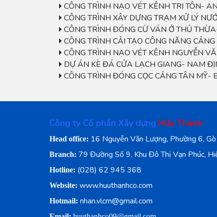
CÔNG TRÌNH NẠO VÉT KÊNH TRI TÔN- A
CÔNG TRÌNH XÂY DỰNG TRẠM XỬ LÝ NƯ
CÔNG TRÌNH ĐÓNG CỪ VÁN Ở THỦ THỪ
CÔNG TRÌNH CẢI TẠO CÔNG NĂNG CẢNG 
CÔNG TRÌNH NẠO VÉT KÊNH NGUYỄN VĂN
DỰ ÁN KÈ ĐÁ CỬA LẠCH GIANG- NAM ĐI
CÔNG TRÌNH ĐÓNG CỌC CẢNG TÂN MỸ-
Công ty Cổ phần Xây dựng
Hữu Thành
16 Nguyễn Văn Lượng, Phường 6, Gò
Head office:
79 Đường Số 9, Khu Đô Thị Vạn Phúc, Hi
Branch:
(028) 62 945 368
Hotline:
www.huuthanhco.com
Website:
nhan.vlcm@gmail.com
Hotmail:
Email:
huuthanhco09@gmail.com