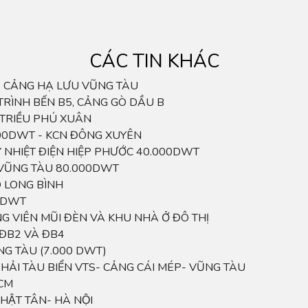
CÁC TIN KHÁC
 - CẢNG HẠ LƯU VŨNG TÀU
TRÌNH BẾN B5, CẢNG GÒ DẦU B
 TRIỀU PHÚ XUÂN
000DWT - KCN ĐÔNG XUYÊN
 NHIỆT ĐIỆN HIỆP PHƯỚC 40.000DWT
VŨNG TÀU 80.000DWT
 LONG BÌNH
0 DWT
 VIÊN MŨI ĐÈN VÀ KHU NHÀ Ở ĐÔ THỊ
 ĐB2 VÀ ĐB4
ŨNG TÀU (7.000 DWT)
̉I TÀU BIỂN VTS- CẢNG CÁI MÉP- VŨNG TÀU
HCM
HẬT TÂN- HÀ NỘI