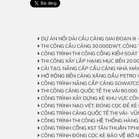
DỰ ÁN NỐI DÀI CẦU CẢNG GIAI ĐOẠN III
THI CÔNG CẦU CẢNG 30.000DWT, CÔNG 
CÔNG TRÌNH THI CÔNG CỐNG KIỂM SOÁT
THI CÔNG XÂY LẮP HẠNG MỤC BẾN 20.
CẢI TẠO, NÂNG CẤP CẦU CẢNG NHÀ MÁY
MỞ RỘNG BẾN CẢNG XĂNG DẦU PETRO 
CÔNG TRÌNH NÂNG CẤP CẢNG SOWATCO
THI CÔNG CẢNG QUỐC TẾ THỊ VẢI 80.00
CÔNG TRÌNH XÂY DỰNG KÈ KHU VỰC CÔNG
CÔNG TRÌNH NẠO VÉT, ĐÓNG CỌC ĐÊ KÈ
CÔNG TRÌNH CẢNG QUỐC TẾ THỊ VẢI- V
CÔNG TRÌNH THI CÔNG HỆ THỐNG HÀNG HA
CÔNG TRÌNH CỐNG KST TÂN THUẬN TP
CÔNG TRÌNH ĐÓNG CỌC KÈ BẢO VỆ BỜ N