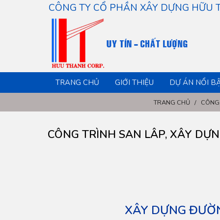
CÔNG TY CỔ PHẦN XÂY DỰNG HỮU
TRANG CHỦ
GIỚI THIỆU
DỰ ÁN NỔI B
TRANG CHỦ
/
CÔNG
CÔNG TRÌNH SAN LÂP, XÂY DỰNG
XÂY DỰNG ĐƯỜN