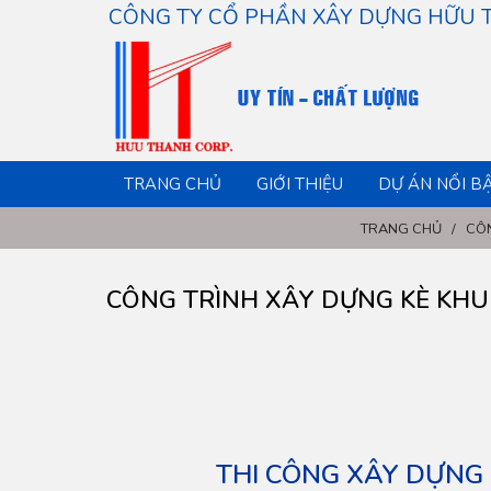
CÔNG TY CỔ PHẦN XÂY DỰNG HỮU
TRANG CHỦ
GIỚI THIỆU
DỰ ÁN NỔI B
TRANG CHỦ
/
CÔ
CÔNG TRÌNH XÂY DỰNG KÈ KHU V
THI CÔNG XÂY DỰNG 