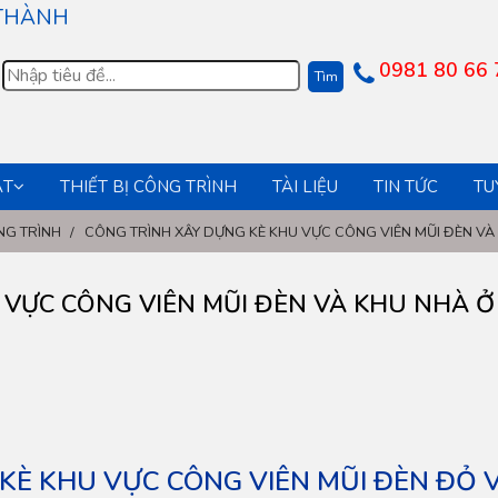
 THÀNH
0981 80 66 
ẬT
THIẾT BỊ CÔNG TRÌNH
TÀI LIỆU
TIN TỨC
TU
NG TRÌNH
/
CÔNG TRÌNH XÂY DỰNG KÈ KHU VỰC CÔNG VIÊN MŨI ĐÈN VÀ 
ỰC CÔNG VIÊN MŨI ĐÈN VÀ KHU NHÀ Ở
KÈ KHU VỰC CÔNG VIÊN MŨI ĐÈN ĐỎ