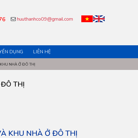
76
huuthanhco09@gmail.com
YỂN DỤNG
LIÊN HỆ
KHU NHÀ Ở ĐÔ THỊ
 ĐÔ THỊ
 VÀ KHU NHÀ Ở ĐÔ THỊ